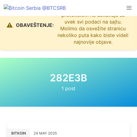
Zbog problema sa Nostr
protokolom ne učitavaju se
uvek svi podaci na sajtu.
⚠️
OBAVEŠTENJE:
Molimo da osvežite stranicu
nekoliko puta kako biste videli
najnovije objave.
282E3B
1 post
BITKOIN
24 MAY 2025