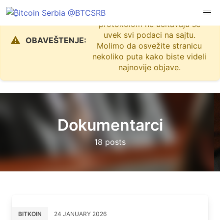
Zbog problema sa Nostr
protokolom ne učitavaju se
uvek svi podaci na sajtu.
⚠️
OBAVEŠTENJE:
Molimo da osvežite stranicu
nekoliko puta kako biste videli
najnovije objave.
Dokumentarci
18 posts
BITKOIN
24 JANUARY 2026