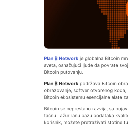
Plan ₿ Network
je globalna Bitcoin mre
sveta, osnažujući ljude da povrate svo
Bitcoin putovanju.
Plan ₿ Network
podržava Bitcoin obraz
obrazovanje, softver otvorenog koda, p
Bitcoin ekosistemu esencijalne alate za
Bitcoin se neprestano razvija, sa poja
tačnu i ažuriranu bazu podataka kvalitet
korisnik, možete pretraživati stotine t