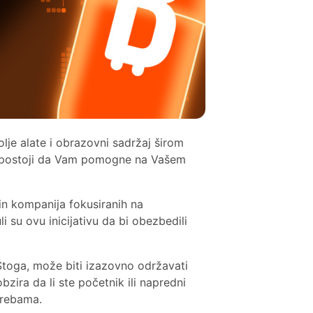
olje alate i obrazovni sadržaj širom
postoji da Vam pomogne na Vašem
in kompanija fokusiranih na
 su ovu inicijativu da bi obezbedili
 Stoga, može biti izazovno održavati
bzira da li ste početnik ili napredni
otrebama.