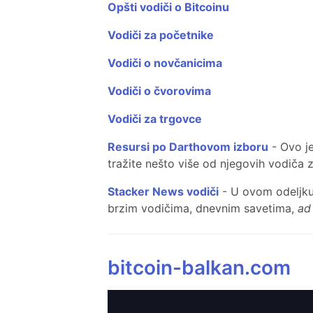
Opšti vodiči o Bitcoinu
Vodiči za početnike
Vodiči o novčanicima
Vodiči o čvorovima
Vodiči za trgovce
Resursi po Darthovom izboru
- Ovo je
tražite nešto više od njegovih vodiča 
Stacker News vodiči
- U ovom odeljku 
brzim vodičima, dnevnim savetima,
ad
bitcoin-balkan.com