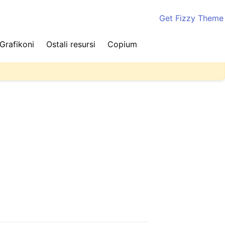
Get Fizzy Theme
Grafikoni
Ostali resursi
Copium
ite stranicu nekoliko puta kako biste videli najnovije