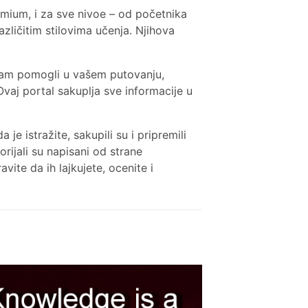
emium, i za sve nivoe – od početnika
zličitim stilovima učenja. Njihova
i Vam pomogli u vašem putovanju,
Ovaj portal sakuplja sve informacije u
e istražite, sakupili su i pripremili
rijali su napisani od strane
vite da ih lajkujete, ocenite i