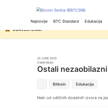
Najnovije
BTC Standard
Edukacija
Zbog problema sa Nostr protokolom
⚠️
OBAVEŠTENJE:
22 JUNE 2025
5 MIN READ
Ostali nezaobilazni
Bitkoin
Edukacija
Neki od odličnih dodatnih izvora na j