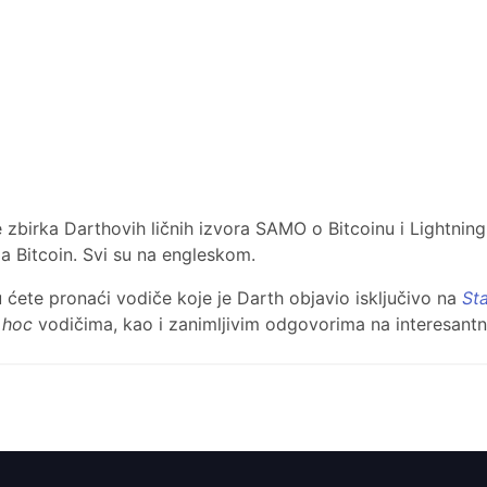
 zbirka Darthovih ličnih izvora SAMO o Bitcoinu i Lightningu
za Bitcoin. Svi su na engleskom.
ćete pronaći vodiče koje je Darth objavio isključivo na
St
 hoc
vodičima, kao i zanimljivim odgovorima na interesantna