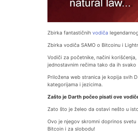
Zbirka fantastičnih
vodiča
legendarno
Zbirka vodiča SAMO o Bitcoinu i Light
Vodiči za početnike, načini korišćenja,
jednostavnim rečima tako da ih svako m
Priložena web stranica je kopija svih 
kategorijama i jezicima.
Zašto je Darth počeo pisati ove vodič
Zato što je želeo da ostavi nešto u isto
Ovo je njegov skromni doprinos svetu B
Bitcoin i za slobodu!