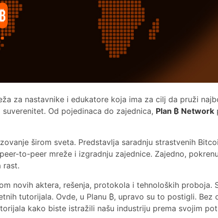
ža za nastavnike i edukatore koja ima za cilj da pruži najb
j suverenitet. Od pojedinaca do zajednica,
Plan ₿ Network
ovanje širom sveta. Predstavlja saradnju strastvenih Bitco
eer-to-peer mreže i izgradnju zajednice. Zajedno, pokrenuli
 rast.
vom novih aktera, rešenja, protokola i tehnoloških proboja.
nih tutorijala. Ovde, u Planu ₿, upravo su to postigli. Bez o
utorijala kako biste istražili našu industriju prema svojim p