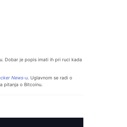
. Dobar je popis imati ih pri ruci kada
acker News-u
. Uglavnom se radi o
 pitanja o Bitcoinu.