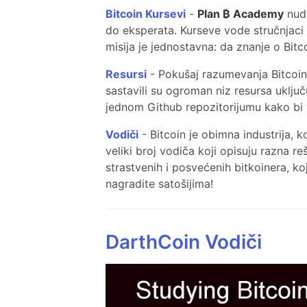
Bitcoin Kursevi
-
Plan ₿ Academy
nudi
do eksperata. Kurseve vode stručnjaci 
misija je jednostavna: da znanje o Bitc
Resursi
- Pokušaj razumevanja Bitcoina
sastavili su ogroman niz resursa uključ
jednom Github repozitorijumu kako bi
Vodiči
- Bitcoin je obimna industrija, k
veliki broj vodiča koji opisuju razna r
strastvenih i posvećenih bitkoinera, ko
nagradite satošijima!
DarthCoin Vodiči