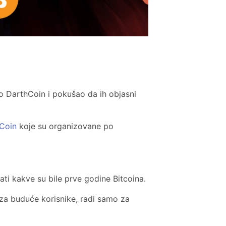
rao DarthCoin i pokušao da ih objasni
hCoin
koje su organizovane po
znati kakve su bile prve godine Bitcoina.
 za buduće korisnike, radi samo za