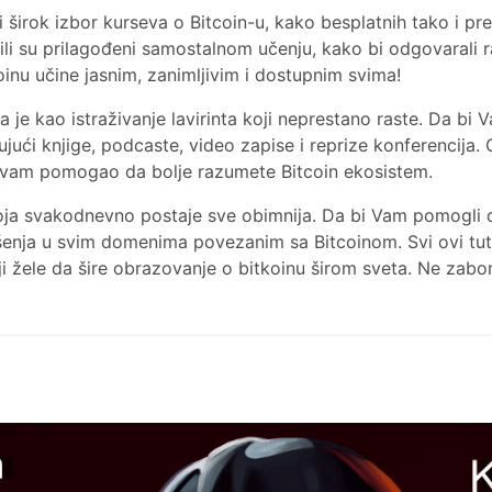
 širok izbor kurseva o Bitcoin-u, kako besplatnih tako i pr
ili su prilagođeni samostalnom učenju, kako bi odgovarali ra
oinu učine jasnim, zanimljivim i dostupnim svima!
 je kao istraživanje lavirinta koji neprestano raste. Da b
ujući knjige, podcaste, video zapise i reprize konferencija. 
 vam pomogao da bolje razumete Bitcoin ekosistem.
oja svakodnevno postaje sve obimnija. Da bi Vam pomogli da j
ešenja u svim domenima povezanim sa Bitcoinom. Svi ovi tuto
ji žele da šire obrazovanje o bitkoinu širom sveta. Ne zabora