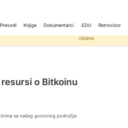
Prevodi
Knjige
Dokumentarci
.EDU
Retrovizor
 ne učitavaju se uvek svi podaci na sajtu. Molimo da osvež
objave.
 resursi o Bitkoinu
ezicima sa našeg govornog područja: