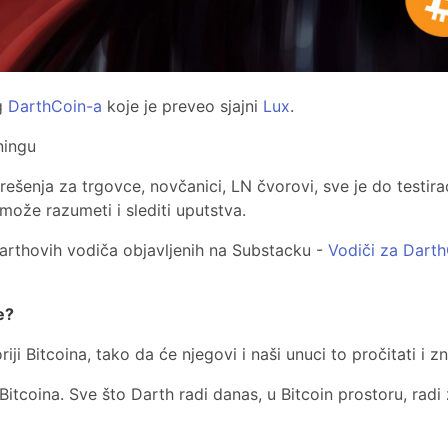
g
DarthCoin-a
koje je preveo sjajni
Lux
.
ningu
 rešenja za trgovce, novčanici, LN čvorovi, sve je do testi
ože razumeti i slediti uputstva.
Darthovih vodiča objavljenih na Substacku -
Vodiči za Dart
e?
riji Bitcoina, tako da će njegovi i naši unuci to pročitati i 
itcoina. Sve što Darth radi danas, u Bitcoin prostoru, radi