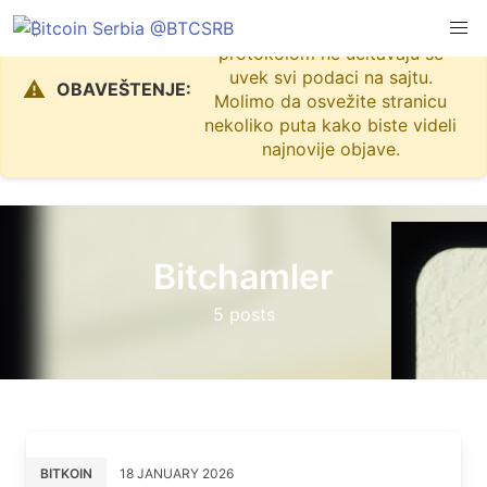
Zbog problema sa Nostr
protokolom ne učitavaju se
uvek svi podaci na sajtu.
⚠️
OBAVEŠTENJE:
Molimo da osvežite stranicu
nekoliko puta kako biste videli
najnovije objave.
Bitchamler
5 posts
BITKOIN
18 JANUARY 2026