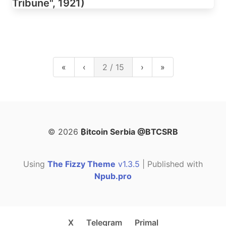
Tribune", 1921)
«
‹
2 / 15
›
»
© 2026
₿itcoin Serbia @BTCSRB
Using
The Fizzy Theme
v1.3.5
| Published with
Npub.pro
X
Telegram
Primal