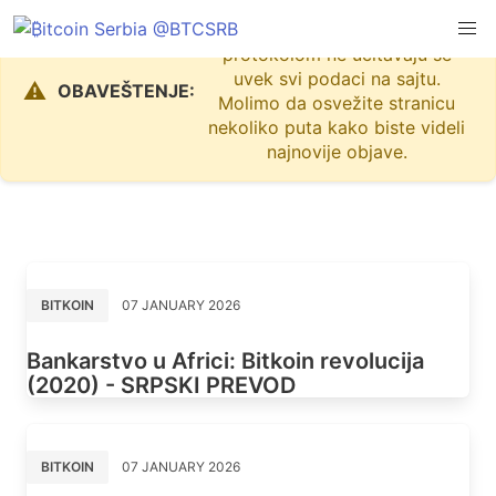
Zbog problema sa Nostr
protokolom ne učitavaju se
uvek svi podaci na sajtu.
⚠️
OBAVEŠTENJE:
Molimo da osvežite stranicu
nekoliko puta kako biste videli
najnovije objave.
BITKOIN
07 JANUARY 2026
Bankarstvo u Africi: Bitkoin revolucija
(2020) - SRPSKI PREVOD
BITKOIN
07 JANUARY 2026