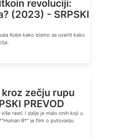
tkoin revoluciji:
a? (2023) - SRPSKI
bala Kube kako bismo se uverili kako
ija.
kroz zečju rupu
SRPSKI PREVOD
više rasti. I dalje je malo onih koji u
*"Human B*" je film o putovanju