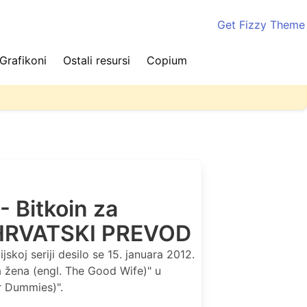
Get Fizzy Theme
Grafikoni
Ostali resursi
Copium
ite stranicu nekoliko puta kako biste videli najnovije
 Bitkoin za
- HRVATSKI PREVOD
jskoj seriji desilo se 15. januara 2012.
 žena (engl. The Good Wife)" u
or Dummies)".