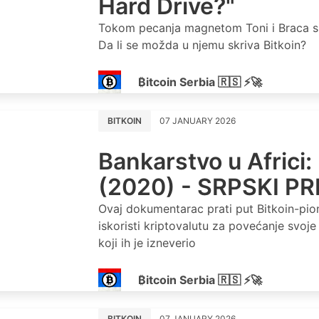
Hard Drive?"
Tokom pecanja magnetom Toni i Braca su 
Da li se možda u njemu skriva Bitkoin?
₿itcoin Serbia 🇷🇸 ⚡🚀
BITKOIN
07 JANUARY 2026
Bankarstvo u Africi: 
(2020) - SRPSKI P
Ovaj dokumentarac prati put Bitkoin-pio
iskoristi kriptovalutu za povećanje svoj
koji ih je izneverio
₿itcoin Serbia 🇷🇸 ⚡🚀
BITKOIN
07 JANUARY 2026