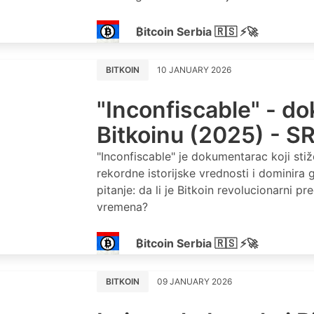
₿itcoin Serbia 🇷🇸 ⚡🚀
BITKOIN
10 JANUARY 2026
"Inconfiscable" - d
Bitkoinu (2025) - 
"Inconfiscable" je dokumentarac koji stiž
rekordne istorijske vrednosti i dominira 
pitanje: da li je Bitkoin revolucionarni p
vremena?
₿itcoin Serbia 🇷🇸 ⚡🚀
BITKOIN
09 JANUARY 2026