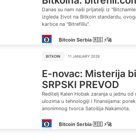
Bitkoina: bitrefill.co
Danas su nam naši prijatelji iz "Bitcham
izgleda život na Bitkoin standardu, ovo
kartice na "Bitrefillu".
₿itcoin Serbia 🇷🇸 ⚡🚀
BITKOIN
11 JANUARY 2026
E-novac: Misterija b
SRPSKI PREVOD
Reditelj Kalen Hobak zaranja u jednu od n
ulozima u tehnologiji i finansijama: porek
anonimnog tvorca Satošija Nakamota.
₿itcoin Serbia 🇷🇸 ⚡🚀