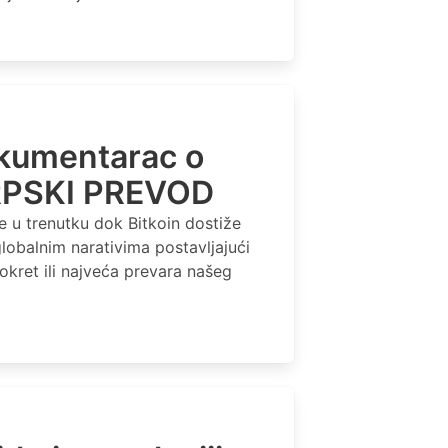
okumentarac o
SRPSKI PREVOD
e u trenutku dok Bitkoin dostiže
globalnim narativima postavljajući
reokret ili najveća prevara našeg