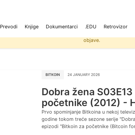
Prevodi
Knjige
Dokumentarci
.EDU
Retrovizor
 ne učitavaju se uvek svi podaci na sajtu. Molimo da osvež
objave.
BITKOIN
24 JANUARY 2026
Dobra žena S03E13 -
početnike (2012) 
Prvo spominjanje Bitkoina u nekoj televizi
godine tokom treće sezone serije "Dobra
epizodi "Bitkoin za početnike (Bitcoin f