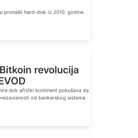
pronašli hard-disk iz 2010. godine.
Bitkoin revolucija
REVOD
nira dok afrički kontinent pokušava da
e nezavisnosti od bankarskog sistema