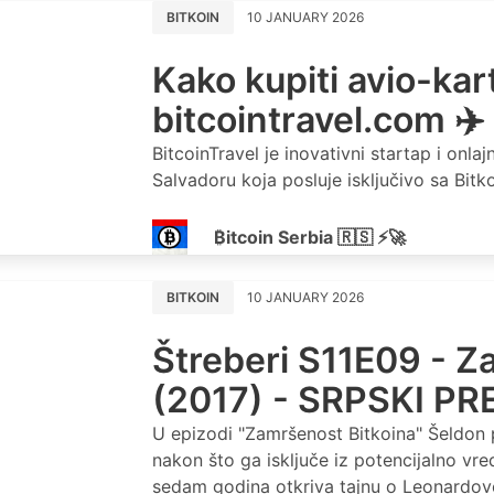
BITKOIN
10 JANUARY 2026
Kako kupiti avio-kar
bitcointravel.com ✈️
BitcoinTravel je inovativni startap i onlaj
Salvadoru koja posluje isključivo sa Bit
₿itcoin Serbia 🇷🇸 ⚡🚀
BITKOIN
10 JANUARY 2026
Štreberi S11E09 - Z
(2017) - SRPSKI P
U epizodi "Zamršenost Bitkoina" Šeldon
nakon što ga isključe iz potencijalno vred
sedam godina otkriva tajnu o Leonardovoj