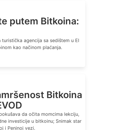
te putem Bitkoina:
n turistička agencija sa sedištem u El
koinom kao načinom plaćanja.
amršenost Bitkoina
REVOD
 pokušava da očita momcima lekciju,
ne investicije u bitkoinu; Snimak star
 i Peninoj vezi.