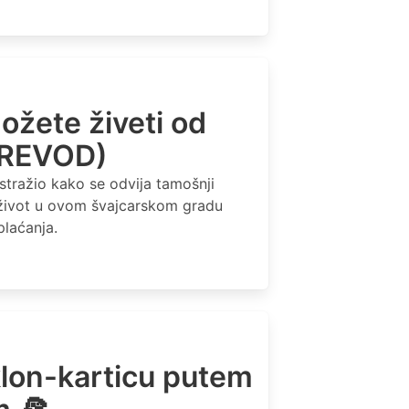
možete živeti od
PREVOD)
stražio kako se odvija tamošnji
 život u ovom švajcarskom gradu
plaćanja.
klon-karticu putem