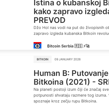
Istina o kubanskoj Bi
kako zapravo izgled
PREVOD
Džo Hol nas vodi na put do živopisnih o
zapravo izgleda kubanska Bitkoin revoluc
₿itcoin Serbia 🇷🇸 ⚡🚀
BITKOIN
09 JANUARY 2026
Human B: Putovanje 
Bitkoina (2021) - 
Na planeti postoji izum čiji će značaj sve 
potpunosti shvataju razmere tog izuma. 
spoznaje kroz zečju rupu Bitkoina.