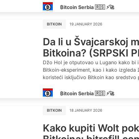
₿itcoin Serbia 🇷🇸 ⚡🚀
BITKOIN
19 JANUARY 2026
Da li u Švajcarskoj 
Bitkoina? (SRPSKI 
Džo Hol je otputovao u Lugano kako bi i
Bitkoin-eksperiment, kao i kako izgleda
koristeći isključivo Bitkoin kao sredstvo 
₿itcoin Serbia 🇷🇸 ⚡🚀
BITKOIN
18 JANUARY 2026
Kako kupiti Wolt po