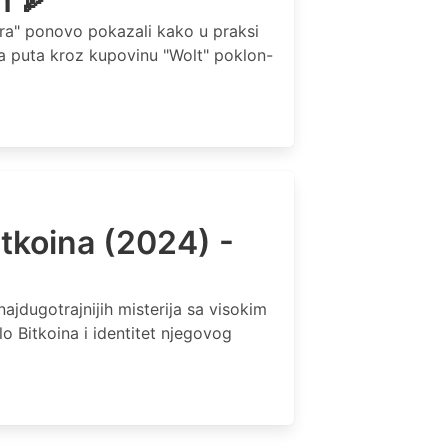
m 🍕
lera" ponovo pokazali kako u praksi
ga puta kroz kupovinu "Wolt" poklon-
itkoina (2024) -
ajdugotrajnijih misterija sa visokim
lo Bitkoina i identitet njegovog