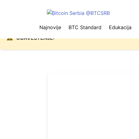
Najnovije
BTC Standard
Edukacija
Zbog problema sa Nostr protokolom
⚠️
OBAVEŠTENJE: