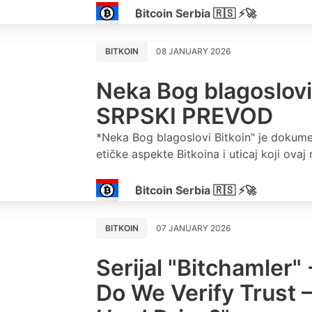
₿itcoin Serbia 🇷🇸 ⚡🚀
BITKOIN
08 JANUARY 2026
Neka Bog blagoslovi
SRPSKI PREVOD
*Neka Bog blagoslovi Bitkoin" je dokume
etičke aspekte Bitkoina i uticaj koji ova
₿itcoin Serbia 🇷🇸 ⚡🚀
BITKOIN
07 JANUARY 2026
Serijal "Bitchamler"
Do We Verify Trust –