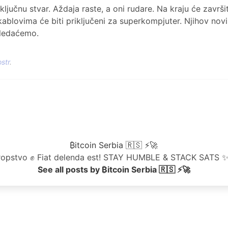
 ključnu stvar. Aždaja raste, a oni rudare. Na kraju će završi
kablovima će biti priključeni za superkompjuter. Njihov nov
 gledaćemo.
str
.
₿itcoin Serbia 🇷🇸 ⚡🚀
ili ropstvo ✊ Fiat delenda est! STAY HUMBLE & STACK SATS ✨
See all posts by ₿itcoin Serbia 🇷🇸 ⚡🚀