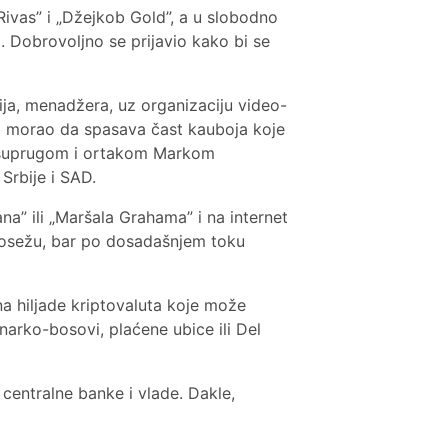
 Rivas” i „Džejkob Gold”, a u slobodno
a. Dobrovoljno se prijavio kako bi se
ija, menadžera, uz organizaciju video-
biro morao da spasava čast kauboja koje
e sa suprugom i ortakom Markom
Srbije i SAD.
ogana” ili „Maršala Grahama” i na internet
 dosežu, bar po dosadašnjem toku
i na hiljade kriptovaluta koje može
, narko-bosovi, plaćene ubice ili Del
e centralne banke i vlade. Dakle,