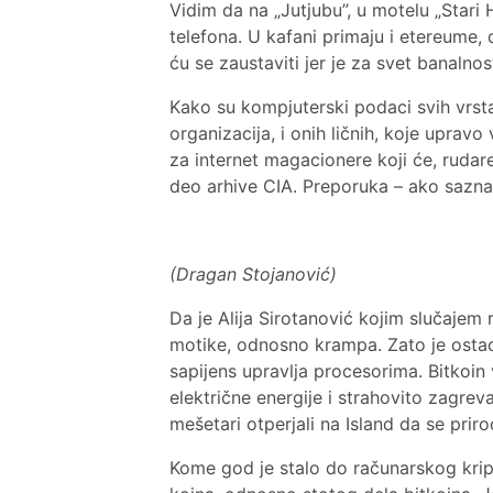
Vidim da na „Jutjubu”, u motelu „Stari
telefona. U kafani primaju i etereume, 
ću se zaustaviti jer je za svet banalno
Kako su kompjuterski podaci svih vrst
organizacija, i onih ličnih, koje uprav
za internet magacionere koji će, rudare
deo arhive CIA. Preporuka – ako saznat
(Dragan Stojanović)
Da je Alija Sirotanović kojim slučajem 
motike, odnosno krampa. Zato je ostao
sapijens upravlja procesorima. Bitkoin 
električne energije i strahovito zagrev
mešetari otperjali na Island da se prir
Kome god je stalo do računarskog krip