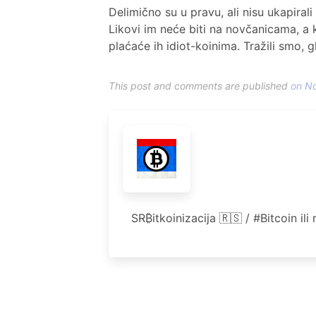
Delimično su u pravu, ali nisu ukapirali
Likovi im neće biti na novčanicama, a 
plaćaće ih idiot-koinima. Tražili smo,
This post and comments are published
on No
SR₿itkoinizacija 🇷🇸 / #Bitcoin 