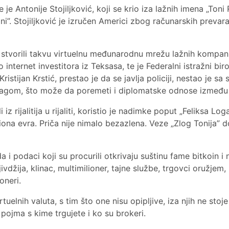
e Antonije Stojiljković, koji se krio iza lažnih imena „Toni
oni”. Stojiljković je izručen Americi zbog računarskih prevar
i stvorili takvu virtuelnu međunarodnu mrežu lažnih kompan
 internet investitora iz Teksasa, te je Federalni istražni 
i Kristijan Krstić, prestao je da se javlja policiji, nestao j
ragom, što može da poremeti i diplomatske odnose između 
eli iz rijalitija u rijaliti, koristio je nadimke poput „Feliksa L
iona evra. Priča nije nimalo bezazlena. Veze „Zlog Tonija”
ada i podaci koji su procurili otkrivaju suštinu fame bitkoin 
ljivdžija, klinac, multimilioner, tajne službe, trgovci oružjem
oneri.
tuelnih valuta, s tim što one nisu opipljive, iza njih ne stoj
pojma s kime trgujete i ko su brokeri.