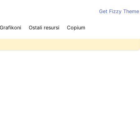
Get Fizzy Theme
Grafikoni
Ostali resursi
Copium
ite stranicu nekoliko puta kako biste videli najnovije