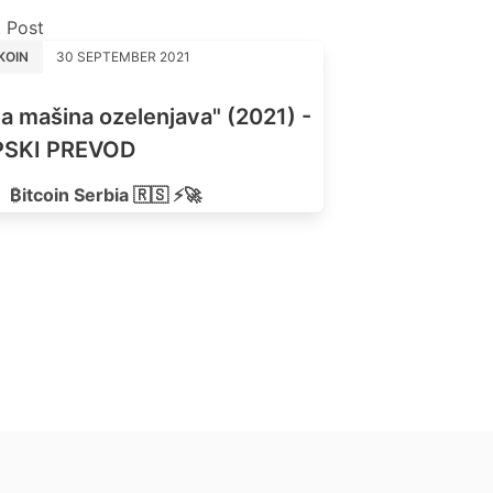
 Post
KOIN
30 SEPTEMBER 2021
a mašina ozelenjava" (2021) -
PSKI PREVOD
₿itcoin Serbia 🇷🇸 ⚡🚀