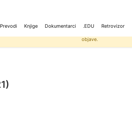
Prevodi
Knjige
Dokumentarci
.EDU
Retrovizor
 ne učitavaju se uvek svi podaci na sajtu. Molimo da osvež
objave.
21)