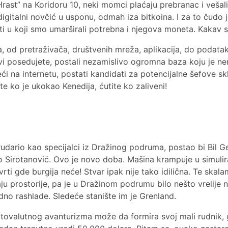
 Hrast” na Koridoru 10, neki momci plaćaju prebranac i vešal
digitalni novčić u usponu, odmah iza bitkoina. I za to čudo 
sti u koji smo umarširali potrebna i njegova moneta. Kakav s
a, od pretraživača, društvenih mreža, aplikacija, do podat
o vi posedujete, postali nezamislivo ogromna baza koju je n
ći na internetu, postati kandidati za potencijalne šefove skl
e ko je ukokao Kenedija, ćutite ko zaliveni!
rudario kao specijalci iz Dražinog podruma, postao bi Bil Ge
 Sirotanović. Ovo je novo doba. Mašina krampuje u simulira
vrti gde burgija neće! Stvar ipak nije tako idilična. Te skal
aju prostorije, pa je u Dražinom podrumu bilo nešto vrelije 
odno rashlade. Sledeće stanište im je Grenland.
tovalutnog avanturizma može da formira svoj mali rudnik, g