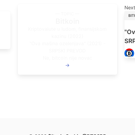
Next
— TOPIC —
BIT
Bitkoin
Kriptovalute u ludom, finansijskom
"Ov
kazinu (2022)
SR
"Ova mašina ozelenjava" (2021) -
SRPSKI PREVOD
Ne, bitcoin nije novac
→