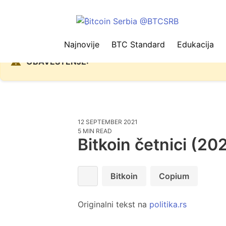
Najnovije
BTC Standard
Edukacija
Zbog problema sa Nostr protokolom
⚠️
OBAVEŠTENJE:
12 SEPTEMBER 2021
5 MIN READ
Bitkoin četnici (20
Bitkoin
Copium
Originalni tekst na
politika.rs