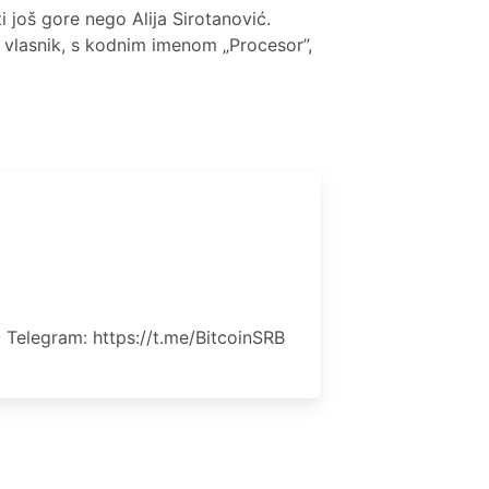
ti još gore nego Alija Sirotanović.
i vlasnik, s kodnim imenom „Procesor”,
 Telegram: https://t.me/BitcoinSRB