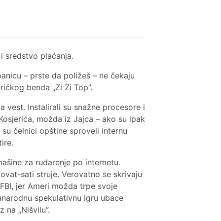
i sredstvo plaćanja.
banicu – prste da poližeš – ne čekaju
ičkog benda „Zi Zi Top”.
 vest. Instalirali su snažne procesore i
Kosjerića, možda iz Jajca – ako su ipak
su čelnici opštine sproveli internu
ire.
mašine za rudarenje po internetu.
lovat-sati struje. Verovatno se skrivaju
FBI, jer Ameri možda trpe svoje
đunarodnu spekulativnu igru ubace
 na „Nišvilu”.