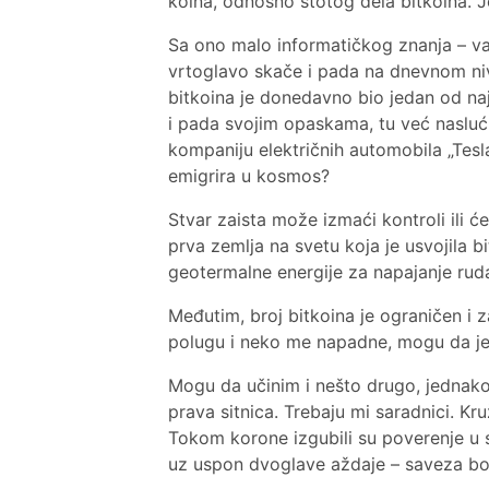
koina, odnosno stotog dela bitkoina. 
Sa ono malo informatičkog znanja – va
vrtoglavo skače i pada na dnevnom niv
bitkoina je donedavno bio jedan od naj
i pada svojim opaskama, tu već nasluć
kompaniju električnih automobila „Tes
emigrira u kosmos?
Stvar zaista može izmaći kontroli ili ć
prva zemlja na svetu koja je usvojila 
geotermalne energije za napajanje rudar
Međutim, broj bitkoina je ograničen i
polugu i neko me napadne, mogu da je 
Mogu da učinim i nešto drugo, jednako g
prava sitnica. Trebaju mi saradnici. K
Tokom korone izgubili su poverenje u s
uz uspon dvoglave aždaje – saveza bog