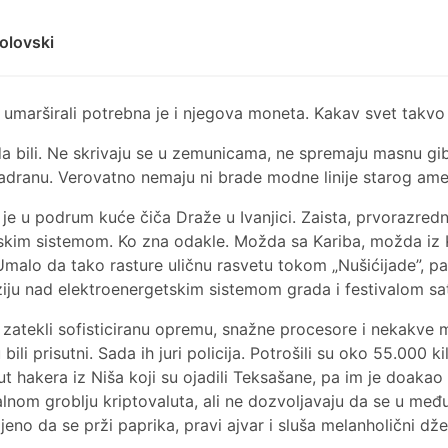
olovski
o umarširali potrebna je i njegova moneta. Kakav svet takvo 
ada bili. Ne skrivaju se u zemunicama, ne spremaju masnu gi
adranu. Verovatno nemaju ni brade modne linije starog amer
e u podrum kuće čiča Draže u Ivanjici. Zaista, prvorazredna
nskim sistemom. Ko zna odakle. Možda sa Kariba, možda iz 
Umalo da tako rasture uličnu rasvetu tokom „Nušićijade”, pa 
erziju nad elektroenergetskim sistemom grada i festivalom sat
i zatekli sofisticiranu opremu, snažne procesore i nekakve 
li prisutni. Sada ih juri policija. Potrošili su oko 55.000 ki
hakera iz Niša koji su ojadili Teksašane, pa im je doakao 
lnom groblju kriptovaluta, ali ne dozvoljavaju da se u me
no da se prži paprika, pravi ajvar i sluša melanholični džez