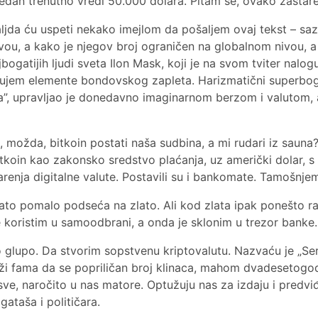
Jedan trenutno vredi 50.000 dolara. Pitam se, ovako zastar
ljda ću uspeti nekako imejlom da pošaljem ovaj tekst – sa
ou, a kako je njegov broj ograničen na globalnom nivou, a 
bogatijih ljudi sveta Ilon Mask, koji je na svom tviter nal
ujem elemente bondovskog zapleta. Harizmatični superbogat
la”, upravljao je donedavno imaginarnom berzom i valutom,
e, možda, bitkoin postati naša sudbina, a mi rudari iz saun
bitkoin kao zakonsko sredstvo plaćanja, uz američki dolar, 
enja digitalne valute. Postavili su i bankomate. Tamošnjem 
 zato pomalo podseća na zlato. Ali kod zlata ipak ponešto
koristim u samoodbrani, a onda je sklonim u trezor banke.
lupo. Da stvorim sopstvenu kriptovalutu. Nazvaću je „Ser Oli
ruži fama da se popriličan broj klinaca, mahom dvadesetogodi
ve, naročito u nas matore. Optužuju nas za izdaju i predviđ
ataša i političara.