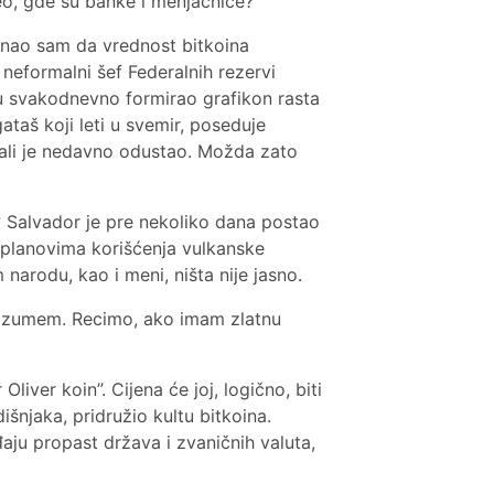
eo, gde su banke i menjačnice?
znao sam da vrednost bitkoina
neformalni šef Federalnih rezervi
ogu svakodnevno formirao grafikon rasta
aš koji leti u svemir, poseduje
 ali je nedavno odustao. Možda zato
a? Salvador je pre nekoliko dana postao
s planovima korišćenja vulkanske
narodu, kao i meni, ništa nije jasno.
 razumem. Recimo, ako imam zlatnu
ver koin”. Cijena će joj, logično, biti
šnjaka, pridružio kultu bitkoina.
aju propast država i zvaničnih valuta,