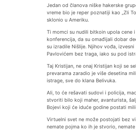
Jedan od članova niške hakerske grupe j
vreme bio je reper poznatiji kao „Zli T
sklonio u Ameriku.
Ti momci su nudili bitkoin upola cene 
konferencija, da su omađijali dobar deo
su izradile Nišlije. Njihov vođa, izvesn
Pavlovićem bez traga, iako su pod ist
Taj Kristijan, ne onaj Kristijan koji se s
prevarama zaradio je više desetina mil
istrage, sve do klana Belivuka.
Ali, to će rešavati sudovi i policija, m
stvoriti bilo koji maher, avanturista, ša
Bojevi koji će iduće godine postati mili
Virtuelni svet ne može postojati bez vir
nemate pojma ko ih je stvorio, nemate 