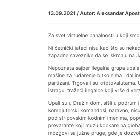
13.09.2021 / Autor: Aleksandar Apost
Za svet virtuelne banalnosti u koji sm
Ni četnički jataci nisu kao što su nek
zapadne saveznike da se iskrcaju na J
Nepoznata sajber ilegalna grupa upala j
mašine za rudarenje bitkoinima i dalji
partizani. Trgovali su kriptovalutama. 
istragu, tražeći ilegalce koji vrše div
Upali su u Dražin dom, sišli u podrum 
Kompjuterski komandosi, naravno, nisu bi
pod stripovskim kodnim imenima, poput 
prevarante koji muzu kockare na globa
mozgovi sa južne pruge, gde je dozvolje