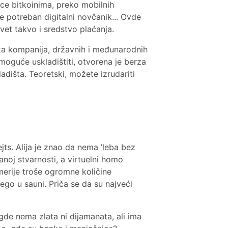
ice bitkoinima, preko mobilnih
je potreban digitalni novčanik... Ovde
vet takvo i sredstvo plaćanja.
aka kompanija, državnih i međunarodnih
emoguće uskladištiti, otvorena je berza
adišta. Teoretski, možete izrudariti
jts. Alija je znao da nema ’leba bez
noj stvarnosti, a virtuelni homo
amerije troše ogromne količine
nego u sauni. Priča se da su najveći
de nema zlata ni dijamanata, ali ima