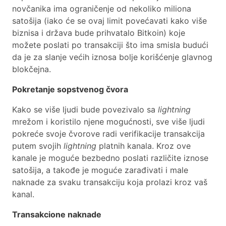
novčanika ima ograničenje od nekoliko miliona
satošija (iako će se ovaj limit povećavati kako više
biznisa i država bude prihvatalo Bitkoin) koje
možete poslati po transakciji što ima smisla budući
da je za slanje većih iznosa bolje korišćenje glavnog
blokčejna.
Pokretanje sopstvenog čvora
Kako se više ljudi bude povezivalo sa
lightning
mrežom i koristilo njene mogućnosti, sve više ljudi
pokreće svoje čvorove radi verifikacije transakcija
putem svojih
lightning
platnih kanala. Kroz ove
kanale je moguće bezbedno poslati različite iznose
satošija, a takođe je moguće zarađivati i male
naknade za svaku transakciju koja prolazi kroz vaš
kanal.
Transakcione naknade