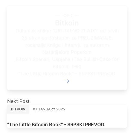
— TOPIC —
Bitkoin
Odlomak knjige "DIGITALNO ZLATO" od prvih
35 stranica dostupan za PREUZIMANJE;
recenzije knjige i intervju sa autorom
Natanijelom Poperom
Bitcoin Scenarij Uspjeha (The Bullish Case for
Bitcoin) (HR)
"The Little Bitcoin Book" - SRPSKI PREVOD
→
Next Post
BITKOIN
07 JANUARY 2025
"The Little Bitcoin Book" - SRPSKI PREVOD