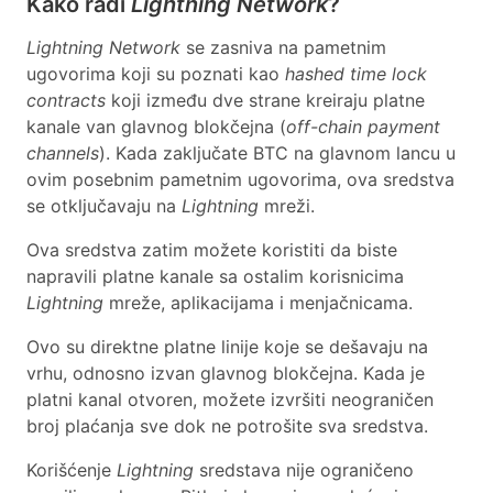
Kako radi
Lightning Network
?
Lightning Network
se zasniva na pametnim
ugovorima koji su poznati kao
hashed time lock
contracts
koji između dve strane kreiraju platne
kanale van glavnog blokčejna (
off-chain payment
channels
). Kada zaključate BTC na glavnom lancu u
ovim posebnim pametnim ugovorima, ova sredstva
se otključavaju na
Lightning
mreži.
Ova sredstva zatim možete koristiti da biste
napravili platne kanale sa ostalim korisnicima
Lightning
mreže, aplikacijama i menjačnicama.
Ovo su direktne platne linije koje se dešavaju na
vrhu, odnosno izvan glavnog blokčejna. Kada je
platni kanal otvoren, možete izvršiti neograničen
broj plaćanja sve dok ne potrošite sva sredstva.
Korišćenje
Lightning
sredstava nije ograničeno