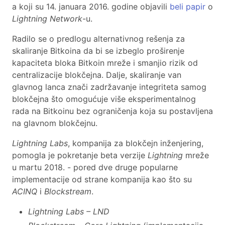
a koji su 14. januara 2016. godine objavili
beli papir
o
Lightning Network
-u.
Radilo se o predlogu alternativnog rešenja za
skaliranje Bitkoina da bi se izbeglo proširenje
kapaciteta bloka Bitkoin mreže i smanjio rizik od
centralizacije blokčejna. Dalje, skaliranje van
glavnog lanca znači zadržavanje integriteta samog
blokčejna što omogućuje više eksperimentalnog
rada na Bitkoinu bez ograničenja koja su postavljena
na glavnom blokčejnu.
Lightning Labs
, kompanija za blokčejn inženjering,
pomogla je pokretanje beta verzije
Lightning
mreže
u martu 2018. - pored dve druge popularne
implementacije od strane kompanija kao što su
ACINQ
i
Blockstream
.
Lightning Labs – LND