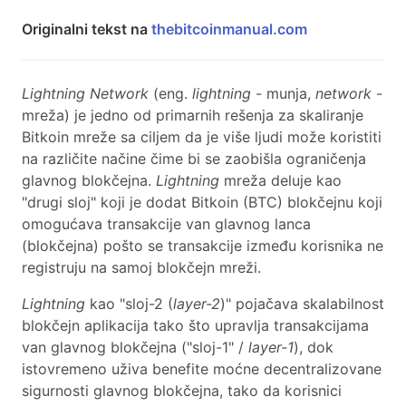
Originalni tekst na
thebitcoinmanual.com
Lightning Network
(eng.
lightning
- munja,
network
-
mreža) je jedno od primarnih rešenja za skaliranje
Bitkoin mreže sa ciljem da je više ljudi može koristiti
na različite načine čime bi se zaobišla ograničenja
glavnog blokčejna.
Lightning
mreža deluje kao
"drugi sloj" koji je dodat Bitkoin (BTC) blokčejnu koji
omogućava transakcije van glavnog lanca
(blokčejna) pošto se transakcije između korisnika ne
registruju na samoj blokčejn mreži.
Lightning
kao "sloj-2 (
layer-2
)" pojačava skalabilnost
blokčejn aplikacija tako što upravlja transakcijama
van glavnog blokčejna ("sloj-1" /
layer-1
), dok
istovremeno uživa benefite moćne decentralizovane
sigurnosti glavnog blokčejna, tako da korisnici