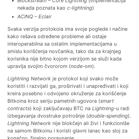
Blockstream – Core Lightning
(implementacija
nekada poznata kao
c-lightning
)
ACINQ – Eclair
Svaka verzija protokola ima svoje poglede i načine
kako rešava određene probleme ali ostaje
interoperabilna sa ostalim implementacijama u
smislu korišćenja novčanika, tako da za krajnjeg
korisnika nije bitno kojom verzijom se služi kada
upravlja svojim čvororom (
node
-om).
Lightning Network
je protokol koji svako može
koristiti i razvijati ga, proširivati i unapređivati i koji
kreira posebno i odvojeno okruženje za korišćenje
Bitkoina kroz seriju pametnih ugovora (
smart
contracts
) koji zaključavaju BTC na
Lightning
-u radi
izbegavanja dvostruke potrošnje (
double-spending
).
Lightning Network
nije blokčejn ali živi i funkcioniše
na samom Bitkoinu i koristi glavni lanac kao sloj za
konačno, finalno poravnanje.