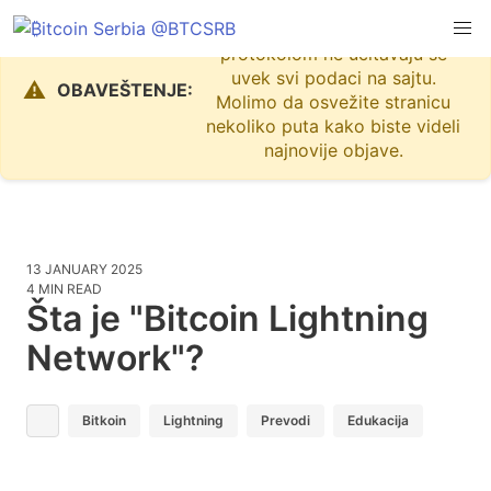
Zbog problema sa Nostr
protokolom ne učitavaju se
uvek svi podaci na sajtu.
⚠️
OBAVEŠTENJE:
Molimo da osvežite stranicu
nekoliko puta kako biste videli
najnovije objave.
13 JANUARY 2025
4 MIN READ
Šta je "Bitcoin Lightning
Network"?
Bitkoin
Lightning
Prevodi
Edukacija