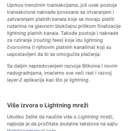
Uprkos trenutnim transakcijama, još uvek postoje
transakcione naknade povezane sa otvaranjem i
zatvaranjem platnih kanala koje se moraju platiti
rudarima na glavnom blokčejnu prilikom finalizacije
lightning
platnih kanala. Takođe postoje i naknade
za rutiranje (
routing fees
) koje idu
lightning
čvorovima (i njihovim platnim kanalima) koji su
uspostavljeni da bi se omogućila plaćanja.
Sa daljim napredovanjem razvoja Bitkoina i novim
nadogradnjama, imaćemo sve veći rast i razvoj
layer-2
aplikacija kao što je
lightning
.
Više izvora o Lightning mreži
Ukoliko želite da naučite više o
Lightning
mreži,
najbolje je da pročitate dodatne tekstove na sajtu
thebitcoinmanual.com
.