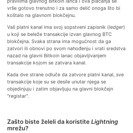
pravilima glavnog Bitkoin lanca i ova plaćanja se
vrše gotovo trenutno i za samo delić onoga što bi
koštalo na glavnom blokčejnu.
Vaš platni kanal ima svoj sopstveni zapisnik (
ledger
)
u koji se beleže transakcije izvan glavnog BTC
blokčejna. Svaka strana ima mogućnost da ga
zatvori ili obnovi po svom nahođenju i vrati sredstva
nazad na glavni Bitkoin lanac objavljivanjem
transakcije kojom se zatvara kanal.
Kada dve strane odluče da zatvore platni kanal, sve
transakcije koje su se desile unutar njega se
objedinjuju i zatim objavljuju na glavni blokčejn
"registar".
Zašto biste želeli da koristite
Lightning
mrežu?