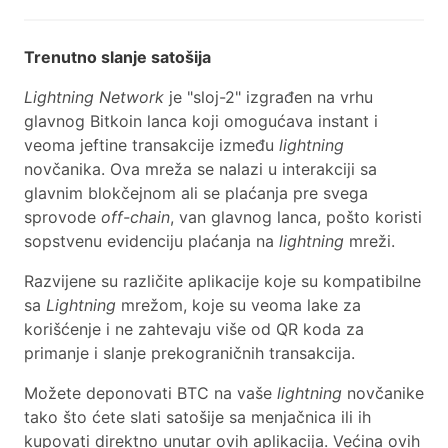
Trenutno slanje satošija
Lightning Network
je "sloj-2" izgrađen na vrhu
glavnog Bitkoin lanca koji omogućava instant i
veoma jeftine transakcije između
lightning
novčanika. Ova mreža se nalazi u interakciji sa
glavnim blokčejnom ali se plaćanja pre svega
sprovode
off-chain
, van glavnog lanca, pošto koristi
sopstvenu evidenciju plaćanja na
lightning
mreži.
Razvijene su različite aplikacije koje su kompatibilne
sa
Lightning
mrežom, koje su veoma lake za
korišćenje i ne zahtevaju više od QR koda za
primanje i slanje prekograničnih transakcija.
Možete deponovati BTC na vaše
lightning
novčanike
tako što ćete slati satošije sa menjačnica ili ih
kupovati direktno unutar ovih aplikacija. Većina ovih