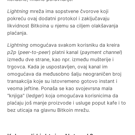
Lightning
mreža ima sopstvene čvorove koji
pokreću ovaj dodatni protokol i zaključavaju
likvidnost Bitkoina u njemu sa ciljem olakšavanja
plaćanja.
Lightning
omogućava svakom korisniku da kreira
p2p
(
peer-to-peer
) platni kanal (
payment channel
)
između dve strane, kao npr. između mušterije i
trgovca. Kada je uspostavljen, ovaj kanal im
omogućava da međusobno šalju neograničen broj
transakcija koje su istovremeno gotovo instant i
veoma jeftine. Ponaša se kao svojevrsna mala
"knjiga" (
ledger
) koja omogućava korisnicima da
plaćaju još manje proizvode i usluge poput kafe i to
bez uticaja na glavnu Bitkoin mrežu.