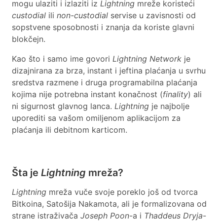
mogu ulaziti i izlaziti iz
Lightning
mreže koristeći
custodial
ili
non-custodial
servise u zavisnosti od
sopstvene sposobnosti i znanja da koriste glavni
blokčejn.
Kao što i samo ime govori
Lightning Network
je
dizajnirana za brza, instant i jeftina plaćanja u svrhu
sredstva razmene i druga programabilna plaćanja
kojima nije potrebna instant konačnost (
finality
) ali
ni sigurnost glavnog lanca.
Lightning
je najbolje
uporediti sa vašom omiljenom aplikacijom za
plaćanja ili debitnom karticom.
Šta je
Lightning
mreža?
Lightning
mreža vuče svoje poreklo još od tvorca
Bitkoina, Satošija Nakamota, ali je formalizovana od
strane istraživača
Joseph Poon
-a i
Thaddeus Dryja
-