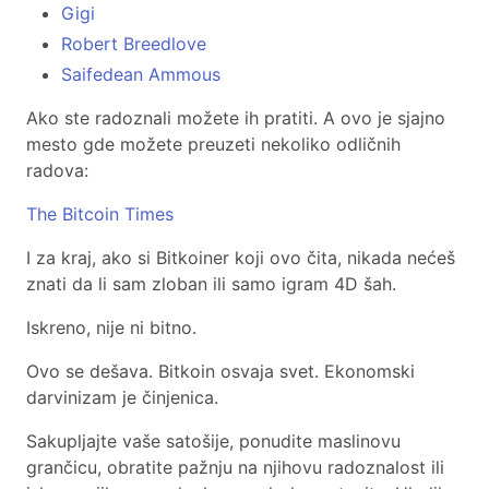
Gigi
Robert Breedlove
Saifedean Ammous
Ako ste radoznali možete ih pratiti. A ovo je sjajno
mesto gde možete preuzeti nekoliko odličnih
radova:
The Bitcoin Times
I za kraj, ako si Bitkoiner koji ovo čita, nikada nećeš
znati da li sam zloban ili samo igram 4D šah.
Iskreno, nije ni bitno.
Ovo se dešava. Bitkoin osvaja svet. Ekonomski
darvinizam je činjenica.
Sakupljajte vaše satošije, ponudite maslinovu
grančicu, obratite pažnju na njihovu radoznalost ili