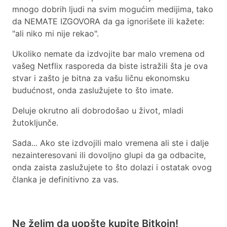
mnogo dobrih ljudi na svim mogućim medijima, tako
da NEMATE IZGOVORA da ga ignorišete ili kažete:
"ali niko mi nije rekao".
Ukoliko nemate da izdvojite bar malo vremena od
vašeg Netflix rasporeda da biste istražili šta je ova
stvar i zašto je bitna za vašu ličnu ekonomsku
budućnost, onda zaslužujete to što imate.
Deluje okrutno ali dobrodošao u život, mladi
žutokljunče.
Sada... Ako ste izdvojili malo vremena ali ste i dalje
nezainteresovani ili dovoljno glupi da ga odbacite,
onda zaista zaslužujete to što dolazi i ostatak ovog
članka je definitivno za vas.
Ne želim da uopšte kupite Bitkoin!