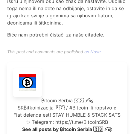
iskru u njihovom oku kao znak da nastavite. Ukoliko
toga nema ili naiđete na odbijanje, ostavite ih da se
igraju kao svinje u govnima sa njihovim fiatom,
deonicama ili šitkoinima.
Biće nam potrebni čistači za naše citadele.
This post and comments are published
on Nostr
.
₿itcoin Serbia 🇷🇸 ⚡🚀
SR₿itkoinizacija 🇷🇸 / #Bitcoin ili ropstvo ✊
Fiat delenda est! STAY HUMBLE & STACK SATS
✨ Telegram: https://t.me/BitcoinSRB
See all posts by ₿itcoin Serbia 🇷🇸 ⚡🚀