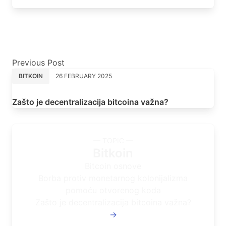
Previous Post
BITKOIN
26 FEBRUARY 2025
Zašto je decentralizacija bitcoina važna?
— TOPIC —
Bitkoin
Bitcoin osnove
Borba protiv monetarnog kolonijalizma
pomoću otvorenog koda
Zašto je decentralizacija bitcoina važna?
→