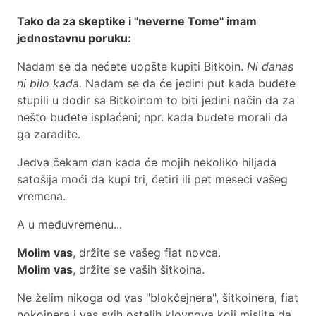
Tako da za skeptike i "neverne Tome" imam
jednostavnu poruku:
Nadam se da nećete uopšte kupiti Bitkoin.
Ni danas
ni bilo kada.
Nadam se da će jedini put kada budete
stupili u dodir sa Bitkoinom to biti jedini način da za
nešto budete isplaćeni; npr. kada budete morali da
ga zaradite.
Jedva čekam dan kada će mojih nekoliko hiljada
satošija moći da kupi tri, četiri ili pet meseci vašeg
vremena.
A u međuvremenu...
Molim vas
, držite se vašeg fiat novca.
Molim vas
, držite se vaših šitkoina.
Ne želim nikoga od vas "blokčejnera", šitkoinera, fiat
nokoinera i vas svih ostalih klovnova koji mislite da