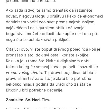
je denominirano u Bitkoinu.
kupljene
dve pice)
Ako sada izdvojite samo trenutak da razumete
na
novac, njegovu ulogu u društvu i kako će ekonomski
trenutnu
darvinizam voditi ceo svet prema najrobusnijem,
cenu od
najčvršćem i najsigurnijem obliku očuvanja
oko
bogatstva, možete odlučiti da kupite neki deo pre
nego što se ostatak sveta priključi.
Čitajući ovo, vi ste poput drevnog pojedinca koji je
pronašao zlato, dok svi ostali koriste školjke.
Razlika je u tome što živite u digitalnom dobu
tokom kojeg će se ovaj novac pojaviti i sazreti
za
vreme vašeg života
. Taj drevni pojedinac bi bio u
pravu ali mrtav zato što je zlatu bilo potrebno
nekoliko hiljada godina da uradi ono za šta će
Bitkoinu biti potrebne decenije.
Zamislite. Se. Nad. Tim.