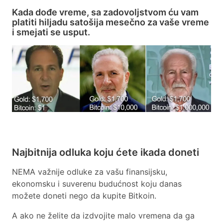
Kada dođe vreme, sa zadovoljstvom ću vam
platiti hiljadu satošija mesečno za vaše vreme
i smejati se usput.
Najbitnija odluka koju ćete ikada doneti
NEMA važnije odluke za vašu finansijsku,
ekonomsku i suverenu budućnost koju danas
možete doneti nego da kupite Bitkoin.
A ako ne želite da izdvojite malo vremena da ga