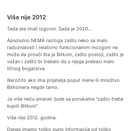
Više nije 2012
Tada ste imali izgovor. Sada je 2020...
Apsolutno NEMA razloga zašto neko sa malo
radoznalosti i relativno funkcionalnim mozgom ne
može da prouči šta je Bitkoin, zašto postoji, zašto je
važan i zašto bi trebalo da u njega prebaci malo
ličnog bogatstva.
Naročito
ako ima prijatelja poput mene ili mnoštvo
Bitkoinera negde tamo.
Ja više neću smarati ljude sa porukama "
zašto treba
kupiti Bitkoin
".
Više nije 2012. godina.
Danas imamo toliko puno informacija od toliko