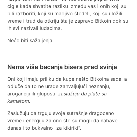
cigle kada shvatite razliku između vas i onih koji su
bili razboriti, koji su marljivo štedeli, koji su uložili
vreme i trud da otkriju šta je zapravo Bitkoin dok su
ih svi nazivali ludacima.
Neće biti sažaljenja.
Nema više bacanja bisera pred svinje
Oni koji imaju priliku da kupe nešto Bitkoina sada, a
odluče da to ne urade zahvaljujući neznanju,
aroganciji ili gluposti,
zaslužuju da plate sa
kamatom.
Zaslužuju da trguju svoje sutrašnje dragoceno
vreme i energiju za ono što su mogli da nabave
danas i to bukvalno "za kikiriki".