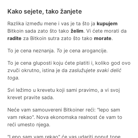
Kako sejete, tako žanjete
Razlika između mene i vas je ta što ja
kupujem
Bitkoin sada zato što tako
želim
. Vi ćete morati da
radite
za Bitkoin sutra zato što tako
morate
.
To je cena neznanja.
To
je cena arogancije.
To je cena gluposti koju ćete platiti i, koliko god ovo
zvuči okrutno, istina je da
zaslužujete svaki delić
toga.
Svi ležimo u krevetu koji sami pravimo, a vi svoj
krevet pravite sada.
Neće vam samouvereni Bitkoiner reći: "lepo sam
vam rekao". Nova ekonomska realnost će vam to
reći umesto njega.
"Lepo sam vam rekao" će vas udariti poput tone