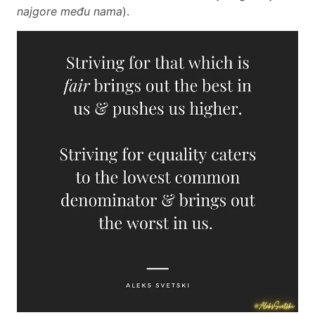
najgore među nama
).