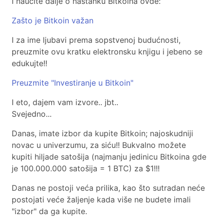
I naučite dalje o nastanku Bitkoina ovde:
Zašto je Bitkoin važan
I za ime ljubavi prema sopstvenoj budućnosti,
preuzmite ovu kratku elektronsku knjigu i jebeno se
edukujte!!
Preuzmite "Investiranje u Bitkoin"
I eto, dajem vam izvore.. jbt..
Svejedno...
Danas, imate izbor da kupite Bitkoin; najoskudniji
novac u univerzumu, za siću!! Bukvalno možete
kupiti hiljade satošija (najmanju jedinicu Bitkoina gde
je 100.000.000 satošija = 1 BTC) za
$1!!!
Danas ne postoji veća prilika, kao što sutradan neće
postojati veće žaljenje kada više ne budete imali
"izbor" da ga kupite.