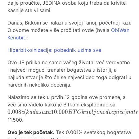
dalje proučite, JEDINA osoba koju treba da krivite
kasnije ste vi sami.
Danas, Bitkoin se nalazi u svojoj ranoj, početnoj fazi.
O ovome možete više pročitati ovde (hvala
ObiWan
Kenobit
):
Hiperbitkoinizacija: pobednik uzima sve
Ovo JE prilika ne samo vašeg života, već verovatno
i najveći mogući transfer bogatstva u istoriji, a
najluđa stvar je što će se najveći deo toga odigrati u
narednih nekoliko decenija.
Nalazimo se tek u prvih 12 godina ove promene, a
0.008c
već smo videlo kako je Bitkoin eksplodirao sa
(kada su
0
.
0
0
8
(
1
0
.
0
0
0
)
c
k
a
d
a
s
u
z
a
B
T
C
k
u
p
l
j
e
n
e
d
v
e
p
i
c
e
n
a
t
r
za
11.500.
10.000
Ovo je tek početak.
Tek 0.001% svetskog bogatstva
BTC