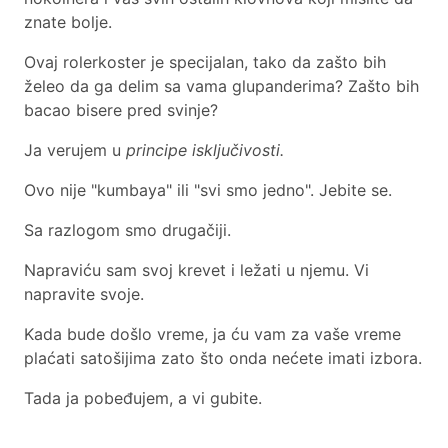
znate bolje.
Ovaj rolerkoster je specijalan, tako da zašto bih
želeo da ga delim sa vama glupanderima? Zašto bih
bacao bisere pred svinje?
Ja verujem u
principe isključivosti.
Ovo nije "kumbaya" ili "svi smo jedno". Jebite se.
Sa razlogom smo drugačiji.
Napraviću sam svoj krevet i ležati u njemu. Vi
napravite svoje.
Kada bude došlo vreme, ja ću vam za vaše vreme
plaćati satošijima zato što onda nećete imati izbora.
Tada ja pobeđujem, a vi gubite.