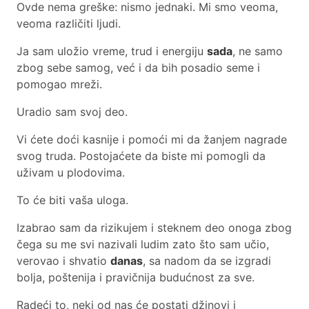
Ovde nema greške: nismo jednaki. Mi smo veoma,
veoma različiti ljudi.
Ja sam uložio vreme, trud i energiju
sada
, ne samo
zbog sebe samog, već i da bih posadio seme i
pomogao mreži.
Uradio sam svoj deo.
Vi ćete doći kasnije i pomoći mi da žanjem nagrade
svog truda. Postojaćete da biste mi pomogli da
uživam u plodovima.
To će biti vaša uloga.
Izabrao sam da rizikujem i steknem deo onoga zbog
čega su me svi nazivali ludim zato što sam učio,
verovao i shvatio
danas
, sa nadom da se izgradi
bolja, poštenija i pravičnija budućnost za sve.
Radeći to, neki od nas će postati džinovi i