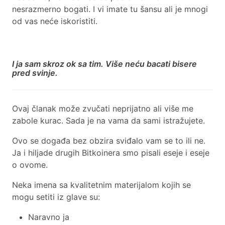
nesrazmerno bogati. I vi imate tu šansu ali je mnogi
od vas neće iskoristiti.
I ja sam skroz ok sa tim. Više neću bacati bisere
pred svinje.
Ovaj članak može zvučati neprijatno ali više me
zabole kurac. Sada je na vama da sami istražujete.
Ovo se događa bez obzira sviđalo vam se to ili ne.
Ja i hiljade drugih Bitkoinera smo pisali eseje i eseje
o ovome.
Neka imena sa kvalitetnim materijalom kojih se
mogu setiti iz glave su:
Naravno ja