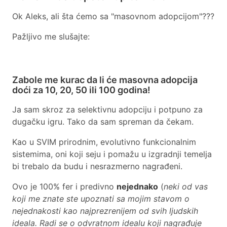
Ok Aleks, ali šta ćemo sa "masovnom adopcijom"???
Pažljivo me slušajte:
Zabole me kurac da li će masovna adopcija
doći za 10, 20, 50 ili 100 godina!
Ja sam skroz za selektivnu adopciju i potpuno za
dugačku igru. Tako da sam spreman da čekam.
Kao u SVIM prirodnim, evolutivno funkcionalnim
sistemima, oni koji seju i pomažu u izgradnji temelja
bi trebalo da budu i nesrazmerno nagrađeni.
Ovo je 100% fer i predivno
nejednako
(
neki od vas
koji me znate ste upoznati sa mojim stavom o
nejednakosti kao najprezrenijem od svih ljudskih
ideala. Radi se o odvratnom idealu koji nagrađuje