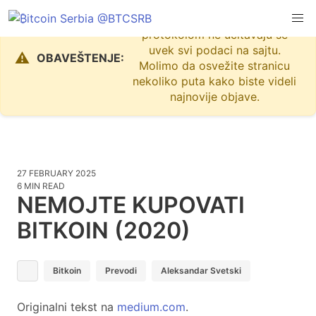
Zbog problema sa Nostr
protokolom ne učitavaju se
uvek svi podaci na sajtu.
⚠️
OBAVEŠTENJE:
Molimo da osvežite stranicu
nekoliko puta kako biste videli
najnovije objave.
27 FEBRUARY 2025
6 MIN READ
NEMOJTE KUPOVATI
BITKOIN (2020)
Bitkoin
Prevodi
Aleksandar Svetski
Originalni tekst na
medium.com
.