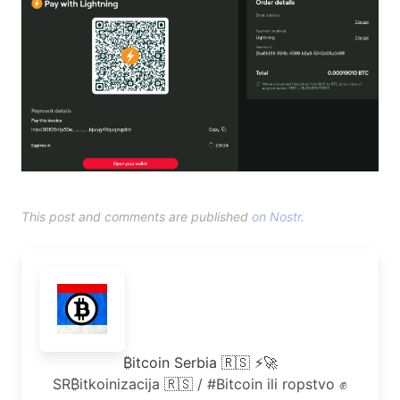
This post and comments are published
on Nostr
.
₿itcoin Serbia 🇷🇸 ⚡🚀
SR₿itkoinizacija 🇷🇸 / #Bitcoin ili ropstvo ✊