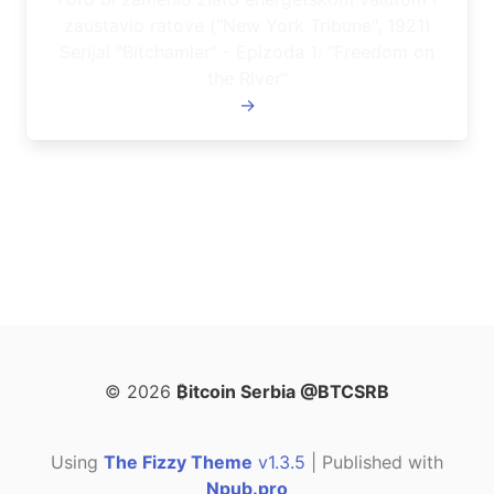
zaustavio ratove ("New York Tribune", 1921)
Serijal "Bitchamler" - Epizoda 1: "Freedom on
the River"
→
© 2026
₿itcoin Serbia @BTCSRB
Using
The Fizzy Theme
v1.3.5
| Published with
Npub.pro