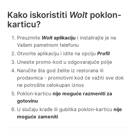
Kako iskoristiti
Wolt
poklon-
karticu?
Preuzmite
Wolt
aplikaciju
i instalirajte je na
Vašem pametnom telefonu
Otvorite aplikaciju i idite na opciju
Profil
Unesite promo-kod u odgovarajuće polje
Naručite šta god želite iz restorana ili
prodavnica - promotivni kod će važiti sve dok
ne potrošite celokupan iznos
Poklon-karticu
nije moguće razmeniti za
gotovinu
U slučaju krađe ili gubitka poklon-karticu
nije
moguće zameniti