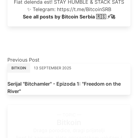
Fiat delenda est! STAY HUMBLE & STACK SATS
✨ Telegram: https://t.me/BitcoinSRB
See all posts by ₿itcoin Serbia 🇷🇸 ⚡🚀
Previous Post
BITKOIN
13 SEPTEMBER 2025
Serijal "Bitchamler" - Epizoda 1: "Freedom on the
River"
— TOPIC —
Bitkoin
Draga porodice, dragi prijatelji
Ford bi zamenio zlato energetskom valutom i