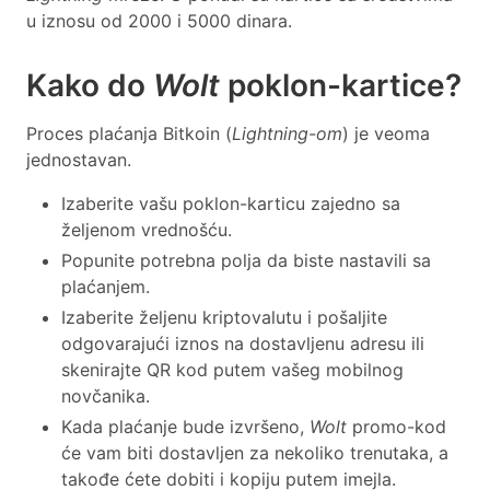
u iznosu od 2000 i 5000 dinara.
Kako do
Wolt
poklon-kartice?
Proces plaćanja Bitkoin (
Lightning-om
) je veoma
jednostavan.
Izaberite vašu poklon-karticu zajedno sa
željenom vrednošću.
Popunite potrebna polja da biste nastavili sa
plaćanjem.
Izaberite željenu kriptovalutu i pošaljite
odgovarajući iznos na dostavljenu adresu ili
skenirajte QR kod putem vašeg mobilnog
novčanika.
Kada plaćanje bude izvršeno,
Wolt
promo-kod
će vam biti dostavljen za nekoliko trenutaka, a
takođe ćete dobiti i kopiju putem imejla.