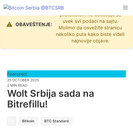
Zbog problema sa Nostr
protokolom ne učitavaju se
uvek svi podaci na sajtu.
⚠️
OBAVEŠTENJE:
Molimo da osvežite stranicu
nekoliko puta kako biste videli
najnovije objave.
Featured
25 OCTOBER 2025
2 MIN READ
Wolt Srbija sada na
Bitrefillu!
Bitkoin
BTC Standard