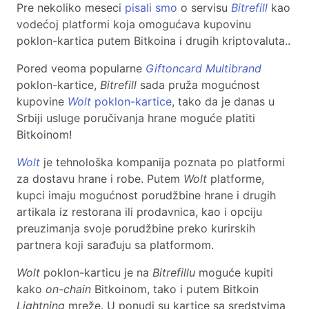
Pre nekoliko meseci
pisali smo
o servisu
Bitrefill
kao
vodećoj platformi koja omogućava kupovinu
poklon-kartica putem Bitkoina i drugih kriptovaluta..
Pored veoma popularne
Giftoncard Multibrand
poklon-kartice,
Bitrefill
sada pruža mogućnost
kupovine
Wolt
poklon-kartice
, tako da je danas u
Srbiji usluge poručivanja hrane moguće platiti
Bitkoinom!
Wolt
je tehnološka kompanija poznata po platformi
za dostavu hrane i robe. Putem
Wolt
platforme,
kupci imaju mogućnost porudžbine hrane i drugih
artikala iz restorana ili prodavnica, kao i opciju
preuzimanja svoje porudžbine preko kurirskih
partnera koji sarađuju sa platformom.
Wolt
poklon-karticu je na
Bitrefillu
moguće kupiti
kako
on-chain
Bitkoinom, tako i putem Bitkoin
Lightning
mreže. U ponudi su kartice sa sredstvima