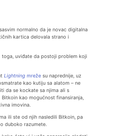
 sasvim normalno da je novac digitalna
ičnih kartica delovala strano i
toga, uviđate da postoji problem koji
ut
Lightning
mreže
su naprednije, uz
osmatrate kao kutiju sa alatom – ne
ti da se kockate sa njima ali s
di Bitkoin kao mogućnost finansiranja,
tivna imovina.
a ili ste od njih nasledili Bitkoin, pa
 što duboko razumete.