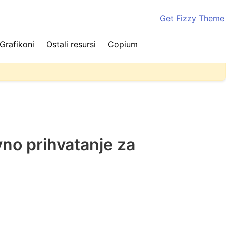
Get Fizzy Theme
Grafikoni
Ostali resursi
Copium
ite stranicu nekoliko puta kako biste videli najnovije
vno prihvatanje za