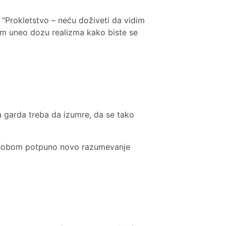
 "Prokletstvo – neću doživeti da vidim
 vam uneo dozu realizma kako biste se
a garda treba da izumre, da se tako
a sobom potpuno novo razumevanje