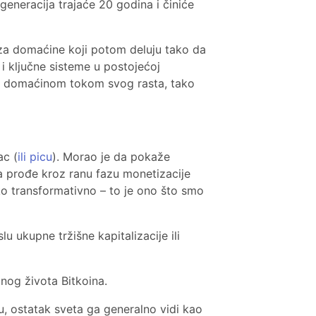
i generacija trajaće 20 godina i činiće
i za domaćine koji potom deluju tako da
i i ključne sisteme u postojećoj
sa domaćinom tokom svog rasta, tako
ac (
ili picu
). Morao je da pokaže
a prođe kroz ranu fazu monetizacije
liko transformativno – to je ono što smo
 ukupne tržišne kapitalizacije ili
nog života Bitkoina.
u, ostatak sveta ga generalno vidi kao