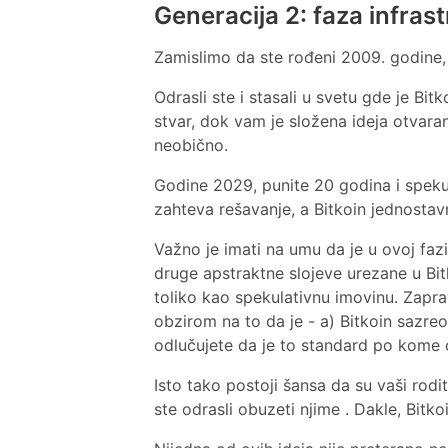
Generacija 2: faza infras
Zamislimo da ste rođeni 2009. godine, 
Odrasli ste i stasali u svetu gde je Bit
stvar, dok vam je složena ideja otvaran
neobično.
Godine 2029, punite 20 godina i speku
zahteva rešavanje, a Bitkoin jednosta
Važno je imati na umu da je u ovoj fazi
druge apstraktne slojeve urezane u Bit
toliko kao spekulativnu imovinu. Zaprav
obzirom na to da je - a) Bitkoin sazreo
odlučujete da je to standard po kome ć
Isto tako postoji šansa da su vaši roditel
ste odrasli obuzeti njime . Dakle, Bitk