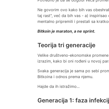
Ne govorim ovo kako bih vas obeshrabri
taj rast", već da bih vas - a) inspiris
mentalno pripremili i prestali sa krat
Bitkoin je maraton, a ne sprint.
Teorija tri generacije
Velike društveno-ekonomske promene za
izrazim, kako bi oni rođeni u novoj p
Svaka generacija je sama po sebi pr
Bitkoina i odnos prema njemu.
Hajde da ih istražimo...
Generacija 1: faza infekci