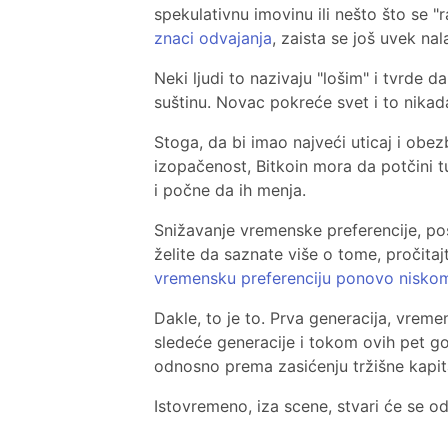
spekulativnu imovinu ili nešto što se "
znaci odvajanja
, zaista se još uvek nal
Neki ljudi to nazivaju "lošim" i tvrde 
suštinu. Novac pokreće svet i to nikad
Stoga, da bi imao najveći uticaj i obez
izopačenost, Bitkoin mora da potčini tu
i počne da ih menja.
Snižavanje vremenske preferencije, pos
želite da saznate više o tome, pročita
vremensku preferenciju ponovo nisko
Dakle, to je to. Prva generacija, vrem
sledeće generacije i tokom ovih pet go
odnosno prema zasićenju tržišne kapit
Istovremeno, iza scene, stvari će se od