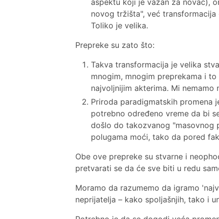
aspektu koji je važan za novac), 
novog tržišta", već transformacij
Toliko je velika.
Prepreke su zato što:
Takva transformacija je velika stv
mnogim, mnogim preprekama i to pu
najvoljnijim akterima. Mi nemamo n
Priroda paradigmatskih promena je 
potrebno određeno vreme da bi se 
došlo do takozvanog "masovnog prih
polugama moći, tako da pored fak
Obe ove prepreke su stvarne i neophodn
pretvarati se da će sve biti u redu sam
Moramo da razumemo da igramo 'najve
neprijatelja – kako spoljašnjih, tako i 
Potrebno je da se dogodi veća promena