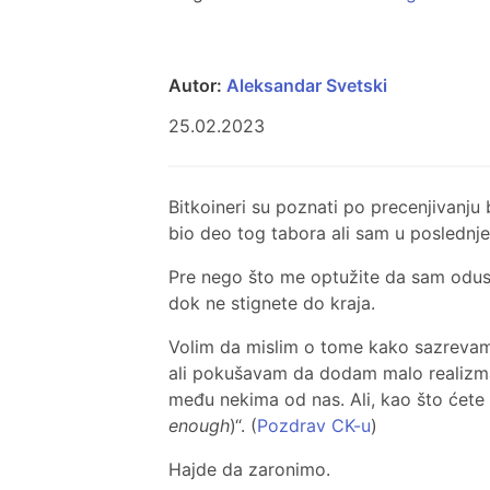
Autor:
Aleksandar Svetski
25.02.2023
Bitkoineri su poznati po precenjivanju 
bio deo tog tabora ali sam u poslednj
Pre nego što me optužite da sam odust
dok ne stignete do kraja.
Volim da mislim o tome kako sazrevam 
ali pokušavam da dodam malo realizma
među nekima od nas. Ali, kao što ćete 
enough
)“. (
Pozdrav CK-u
)
Hajde da zaronimo.