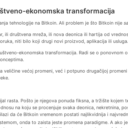
ruštveno-ekonomska transformacija
anja tehnologije na Bitkoin. Ali problem je što Bitkoin nije
s
, ili društvena mreža, ili nova deonica ili hartija od vrednosti
uka, niti bilo koji drugi novi proizvod, aplikacija ili usluga
ruštveno-ekonomska transformacija. Radi se o ponovnom osm
konceptima.
va veličine većoj promeni, već i potpuno drugačijoj promen
reke.
jal rasta. Pošto je njegova ponuda fiksna, a tržište kojem t
nosu na koju se procenjuje svaka deonica, nekretnina, posao
ilazi da će Bitkoin vremenom postati najlikvidnija i najvredni
istemom, onda to zaista jeste promena paradigme. A ako j