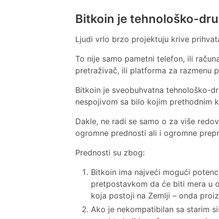
Bitkoin je tehnološko-d
Ljudi vrlo brzo projektuju krive prihvat
To nije samo pametni telefon, ili računar
pretraživač, ili platforma za razmenu por
Bitkoin je sveobuhvatna tehnološko-d
nespojivom sa bilo kojim prethodnim 
Dakle, ne radi se samo o za više redo
ogromne prednosti ali i ogromne prep
Prednosti su zbog:
Bitkoin ima najveći mogući potenci
pretpostavkom da će biti mera u od
koja postoji na Zemlji – onda proiz
Ako je nekompatibilan sa starim s