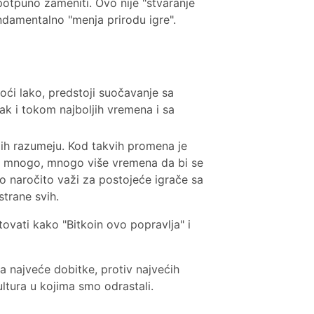
potpuno zameniti. Ovo nije "stvaranje
ndamentalno "menja prirodu igre".
oći lako, predstoji suočavanje sa
k i tokom najboljih vremena i sa
o ih razumeju. Kod takvih promena je
 i mnogo, mnogo više vremena da bi se
o naročito važi za postojeće igrače sa
trane svih.
ovati kako "Bitkoin ovo popravlja" i
za najveće dobitke, protiv najvećih
kultura u kojima smo odrastali.