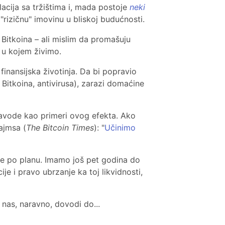
lacija sa tržištima i, mada postoje
neki
 "rizičnu" imovinu u bliskoj budućnosti.
 Bitkoina – ali mislim da promašuju
 u kojem živimo.
finansijska životinja. Da bi popravio
 Bitkoina, antivirusa), zarazi domaćine
navode kao primeri ovog efekta. Ako
ajmsa (
The Bitcoin Times
): "
Učinimo
ide po planu. Imamo još pet godina do
e i pravo ubrzanje ka toj likvidnosti,
 nas, naravno, dovodi do...