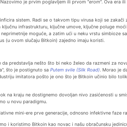
. Nazovimo je prvim poglavljem ili prvom "
erom
". Ova era il
 inficira sistem. Radi se o takvom tipu virusa koji se zakač
cira ključnu infrastrukturu, ključne umove, ključne poluge moć
e neprimetnije moguće, a zatim ući u neku vrstu simbioze 
s (u ovom slučaju Bitkoin) zajedno imaju koristi.
e da predstavlja nešto što bi neko želeo da razmeni za nov
", što je postignuto sa
Putem svile (Silk Road)
. Morao je d
dustriju imitatora pošto je ono što je Bitkoin učinio bilo to
 na kraju ne dostignemo dovoljan nivo zasićenosti u smislu
emo u novu paradigmu.
tivne mini-ere prve generacije, odnosno infektivne faze ra
imo i koristimo Bitkoin kao novac i našu obračunsku jedinic