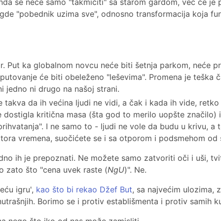
onda se neće samo "takmičiti" sa starom gardom, već će je 
a gde "pobednik uzima sve", odnosno transformacija koja fu
ar. Put ka globalnom novcu neće biti šetnja parkom, neće pr
tovanje će biti obeleženo "leševima". Promena je teška ča
i jedno ni drugo na našoj strani.
takva da ih većina ljudi ne vidi, a čak i kada ih vide, retk
dostigla kritična masa (šta god to merilo uopšte značilo)
vatanja". I ne samo to - ljudi ne vole da budu u krivu, a t
tora vremena, suočićete se i sa otporom i podsmehom od s
o ih je prepoznati. Ne možete samo zatvoriti oči i uši, tvit
o zato što "cena uvek raste (
NgU
)". Ne.
ću igru',
kao što bi rekao Džef But
, sa najvećim ulozima, 
unutrašnjih. Borimo se i protiv establišmenta i protiv samih 
 nego što iko od nas može zamisliti.