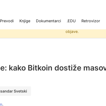
Prevodi
Knjige
Dokumentarci
.EDU
Retrovizor
 ne učitavaju se uvek svi podaci na sajtu. Molimo da osvež
objave.
ije: kako Bitkoin dostiže maso
sandar Svetski
om
.