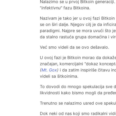
Nalazimo se u prvoj Bitkoin generaciji
"
infektivnu
" fazu Bitkoina.
Nazivam je tako jer u ovoj fazi Bitkoin
se on širi dalje. Njegov cilj je da infi
paradigmi. Najpre se mora uvući što j
da stalno rastuća grupa domaćina i viru
Već smo videli da se ovo dešavalo.
U ovoj fazi je Bitkoin morao da dokaž
značajan, komercijalni "dokaz koncepta
(
Mt. Gox
)
i da zatim inspiriše čitavu in
videli sa šitkoinima.
To dovodi do mnogo spekulacija sve dok
likvidnosti kako bismo mogli da pređ
Trenutno se nalazimo usred ove spekula
Dok neki od nas koji smo radikalni vid