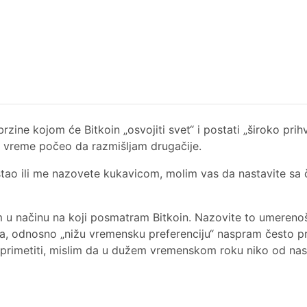
brzine kojom će Bitkoin „osvojiti svet“ i postati „široko p
e vreme počeo da razmišljam drugačije.
ao ili me nazovete kukavicom, molim vas da nastavite sa či
u načinu na koji posmatram Bitkoin. Nazovite to umerenoš
, odnosno „nižu vremensku preferenciju“ naspram često p
primetiti, mislim da u dužem vremenskom roku niko od nas 