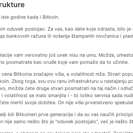
trukture
iste godine kada i Bitkoin.
koin
oduvek
postojao. Za vas, kao dete koje odrasta, bilo je
ja bankovnih računa ili nošenja štampanih novčanica i plast
lacije vam verovatno još uvek nisu na umu. Možda, umesto 
vno posmatrate kao oruđe koje vam pomaže da to učinite.
 cena Bitkoina značajno viša, a volatilnost niža. Stvari pop
koin. Zbog toga, svu ovu ranu infrastrukturu u nastajanju p
o, možda ćete druge stvari posmatrati na taj način i odluči
 i volatilnost se malo smanjila i - b) toliko servisa sada nu
ete meriti svoje dobitke. On nije više prvenstveno spekula
ji bili Bitkoineri prve generacije i da su vas naučili principim
oin nije samo nešto što je "oduvek postojalo", već je nešto