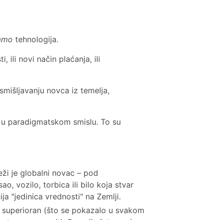
amo
tehnologija.
, ili novi način plaćanja, ili
.
išljavanju novca iz temelja,
i u paradigmatskom smislu. To su
eži je globalni novac – pod
, vozilo, torbica ili bilo koja stvar
ja "jedinica vrednosti" na Zemlji.
e superioran (što se pokazalo u svakom