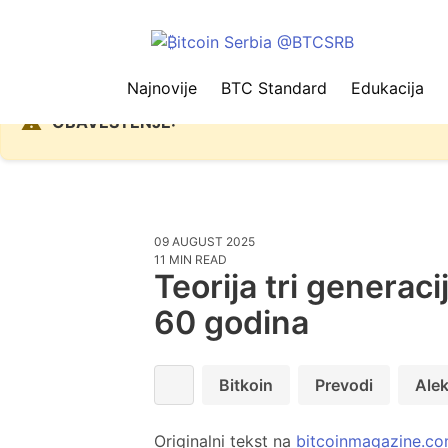
Najnovije
BTC Standard
Edukacija
Zbog problema sa Nostr protokolom
⚠️
OBAVEŠTENJE:
09 AUGUST 2025
11 MIN READ
Teorija tri generac
60 godina
Bitkoin
Prevodi
Alek
Originalni tekst na
bitcoinmagazine.c