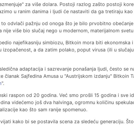
razmenjuje" za više dolara. Postoji razlog zašto postoji kore
azimo u ranim danima i ljudi će nastaviti da ga tretiraju kao
da to odvlači pažnju od onoga što je bilo prvobitno obećanje
a nije više bio slučaj nego u modernom, materijalnom svetu
bedio najefikasniju simbiozu, Bitkoin mora biti ekonomska i 
 izopačenost, a da zatim polako, poput virusa (ili u slučaju
ledična adaptacija i sazrevanje ponašanja ljudi, često se 
jte članak Sajfedina Amusa u "Austrijskom izdanju" Bitkoin T
m
".
enski raspon od 20 godina. Već smo prošli 15 godina i sve 
dina videćemo još dva halvinga, ogromnu količinu spekulacij
alizacije kao što sam ranije spomenuo.
vijati kako bi se postavila scena za sledeću generaciju. Što