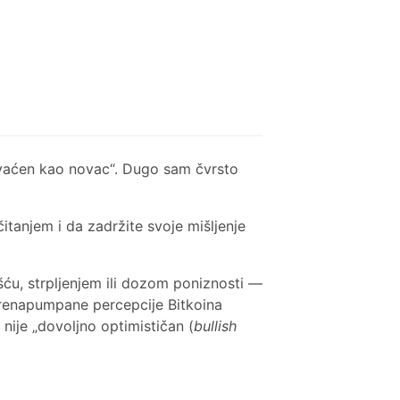
rihvaćen kao novac“. Dugo sam čvrsto
tanjem i da zadržite svoje mišljenje
ću, strpljenjem ili dozom poniznosti —
renapumpane percepcije Bitkoina
nije „dovoljno optimističan (
bullish