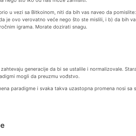
o u vezi sa Bitkoinom, niti da bih vas naveo da pomislite:
ao da je ovo verovatno veće nego što ste mislili, i b) da bih
koročnim igrama. Morate dozirati snagu.
htevaju generacije da bi se ustalile i normalizovale. Star
aradigmi mogli da preuzmu vođstvo.
omena paradigme i svaka takva uzastopna promena nosi s
je